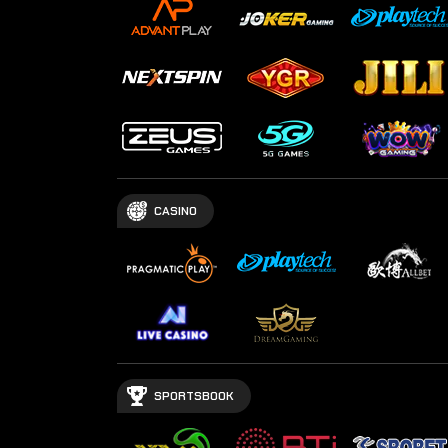
CASINO
SPORTSBOOK