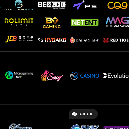
ARCADE