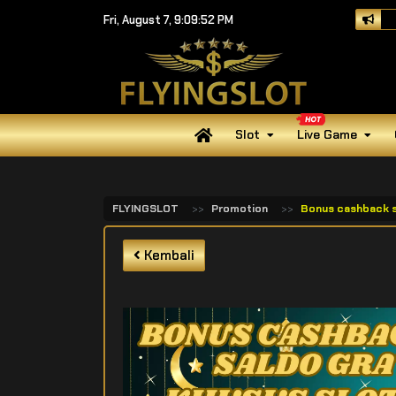
Fri, August 7, 9:09:52 PM
Slot
Live Game
FLYINGSLOT
Promotion
Bonus cashback s
Kembali