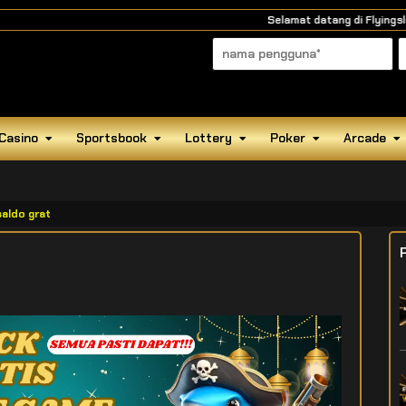
Selamat datang di Flyingslot,
Casino
Sportsbook
Lottery
Poker
Arcade
aldo gratis