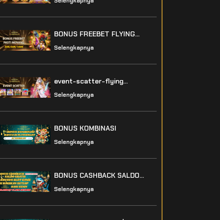
Selengkapnya
BONUS FREEBET FLYING...
Selengkapnya
event-scatter-flying...
Selengkapnya
BONUS KOMBINASI
Selengkapnya
BONUS CASHBACK SALDO...
Selengkapnya