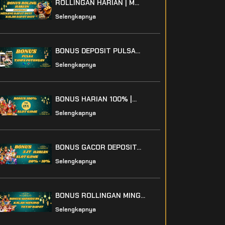
ROLLINGAN HARIAN | M...
Selengkapnya
BONUS DEPOSIT PULSA...
Selengkapnya
BONUS HARIAN 100% |...
Selengkapnya
BONUS GACOR DEPOSIT...
Selengkapnya
BONUS ROLLINGAN MING...
Selengkapnya