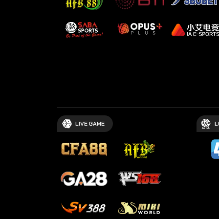
LIVE GAME
L
kf****tr Berhasil Withdraw Rp 8.742.000,00